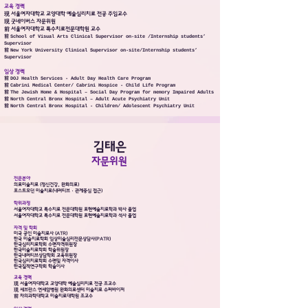
교육 경력
現 서울여자대학교 교양대학 예술심리치료 전공 주임교수
現 굿네이버스 자문위원
前 서울여자대학교 특수치료전문대학원 교수
前
School of Visual Arts Clinical Supervisor on-site /Internship students’
Supervisor
前
New York University Clinical Supervisor on-site
/Internship students’
Supervisor
임상 경력
前
DOJ Health Services - Adult Day Health Care Program
前
Cabrini Medical Center/ Cabrini Hospice - Child Life Program
前
The Jewish Home & Hospital – Social Day Program for memory Impaired Adults
前
North Central Bronx Hospital – Adult Acute Psychiatry Unit
前
North Central Bronx Hospital - Children/ Adolescent Psychiatry Unit
김태은
자문위원
전문분야
의료미술치료 (정신건강, 완화의료)
포스트모던 미술치료(내러티브 · 관계중심 접근)
​학위과정
서울여자대학교 특수치료 전문대학원 표현예술치료학과 박사 졸업
서울여자대학교 특수치료 전문대학원 표현예술치료학과 석사 졸업
자격 및 학회
미국 공인 미술치료사 (ATR)
한국 미술치료학회 임상미술심리전문상담사(PATR)
한국심리치료학회 수련자격위원장
한국미술치료학회 학술위원장
한국내러티브상담학회 교육위원장
한국심리치료학회 수련및 자격이사
한국질적연구학회 학술이사
교육 경력
現 서울여자대학교 교양대학 예술심리치료 전공 조교수
現 세브란스 연세암병원 완화의료센터 미술치료 슈퍼바이저
前 차의과학대학교 미술치료대학원 조교수