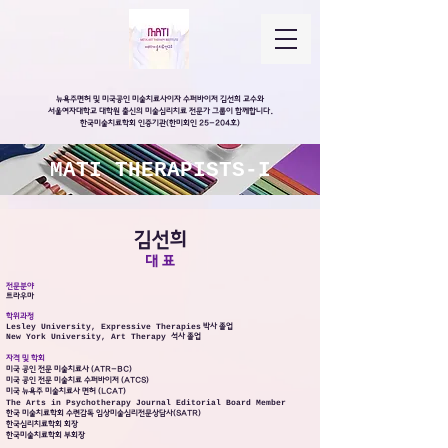
뉴욕주면허 및 미국공인 미술치료사이자 수퍼바이저 김선희 교수와
서울여자대학교 대학원 출신의 미술심리치료 전문가 그룹이 함께합니다.
​한국미술치료학회 인증기관(한미회인 25-204호)
MATI THERAPISTS-I
​김선희
대 표
전문분야
트라우마
​학위과정
Lesley University, Expressive Therapies
박사 졸업
New York University, Art Therapy
석사 졸업
자격 및 학회
미국 공인 전문 미술치료사 (ATR-BC)
미국 공인 전문 미술치료 수퍼바이저 (ATCS)
미국 뉴욕주 미술치료사 면허 (LCAT)
The Arts in Psychotherapy Journal Editorial Board Member
한국 미술치료학회 수련감독 임상미술심리전문상담사(SATR)
한국심리치료학회 회장
​한국미술치료학회 부회장