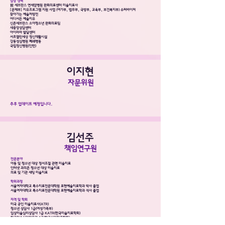
임상 경력
前 세브란스 연세암병원 완화의료센터 미술치료사
[문체부] 치유프로그램 지원 사업 (여가부, 법무부, 국방부, 교육부, 보건복지부) 슈퍼바이저
찾아가는 예술처방전
어디서든 예술치유
신촌세브란스 소아청소년 완화의료팀
새중앙상담센터
아이라라 발달센터
서초열린세상 정신재활시설
강동성심병원 폐쇄병동
국립정신병원(인턴)
이지현
자문위원
추후 업데이트 예정입니다.
​김선주
​책임연구원
전문분야
아동 및 청소년 대상 정서조절 관련 미술치료
인터넷 과의존 청소년 대상 미술치료
의료 및 기관 세팅 미술치료
학위과정
서울여자대학교 특수치료전문대학원 표현예술치료학과 박사 졸업
서울여자대학교 특수치료전문대학원 표현예술치료학과 석사 졸업​
자격 및 학회
미국 공인 미술치료사(ATR)
청소년 상담사 1급(여성가족부)
​임상미술심리상담사 1급 KATR(한국미술치료학회)
한국미술심리전문가 1급(한국심리치료학회)
서울여자대학교 총장 명의 예술심리전문가